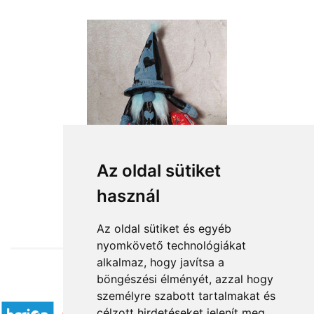
Az oldal sütiket
használ
from HUF18,360
Az oldal sütiket és egyéb
nyomkövető technológiákat
alkalmaz, hogy javítsa a
böngészési élményét, azzal hogy
Accepted payment methods
személyre szabott tartalmakat és
célzott hirdetéseket jelenít meg,