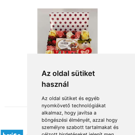
Az oldal sütiket
használ
from HUF15,584
Az oldal sütiket és egyéb
nyomkövető technológiákat
alkalmaz, hogy javítsa a
böngészési élményét, azzal hogy
Accepted payment methods
személyre szabott tartalmakat és
célzott hirdetéseket jelenít meg,