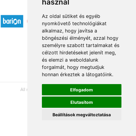
használ
Accepted payment methods
Az oldal sütiket és egyéb
nyomkövető technológiákat
alkalmaz, hogy javítsa a
böngészési élményét, azzal hogy
személyre szabott tartalmakat és
célzott hirdetéseket jelenít meg,
Á.SZ.F.
és elemzi a weboldalunk
Impresszum
forgalmát, hogy megtudjuk
Adatkezelési tájékoztató
honnan érkeztek a látogatóink.
All rights reserved © 2026 |
+36 20 488-8362
|
Elfogadom
www.viragkuldesszeged.hu
Elutasítom
Beállítások megváltoztatása