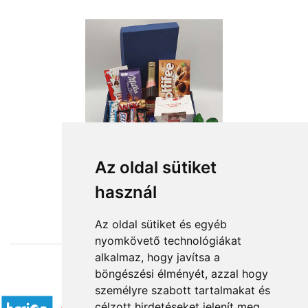
Az oldal sütiket
használ
from HUF19,800
Az oldal sütiket és egyéb
nyomkövető technológiákat
alkalmaz, hogy javítsa a
böngészési élményét, azzal hogy
Accepted payment methods
személyre szabott tartalmakat és
célzott hirdetéseket jelenít meg,