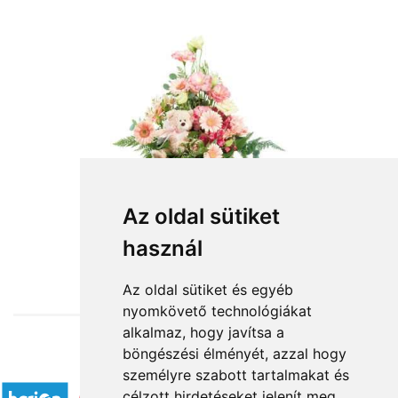
Az oldal sütiket
használ
from HUF30,400
Az oldal sütiket és egyéb
nyomkövető technológiákat
alkalmaz, hogy javítsa a
böngészési élményét, azzal hogy
Accepted payment methods
személyre szabott tartalmakat és
célzott hirdetéseket jelenít meg,