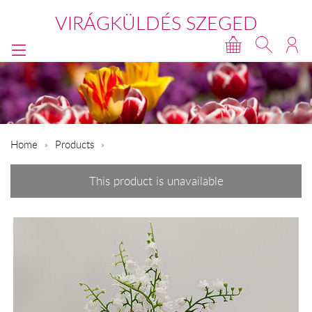
VIRÁGKÜLDÉS SZEGED
Home
Products
This product is unavailable