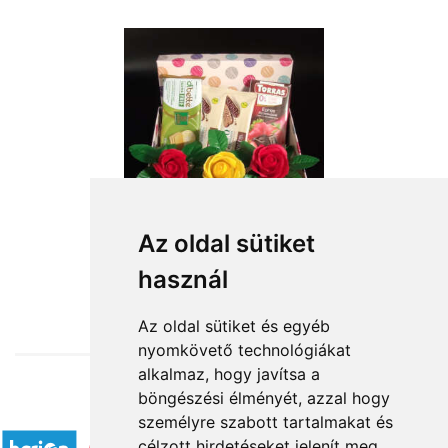
Az oldal sütiket
használ
from HUF11,200
Az oldal sütiket és egyéb
nyomkövető technológiákat
alkalmaz, hogy javítsa a
böngészési élményét, azzal hogy
Accepted payment methods
személyre szabott tartalmakat és
célzott hirdetéseket jelenít meg,