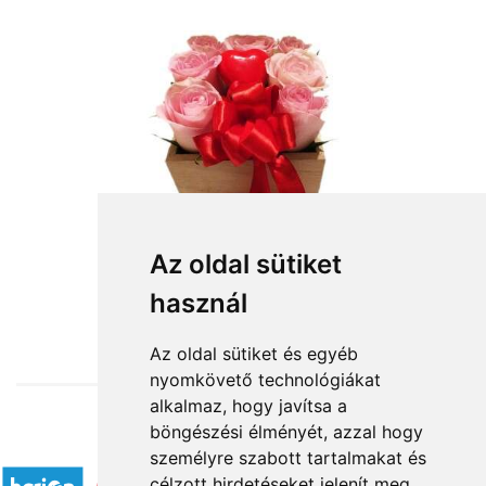
Az oldal sütiket
használ
from HUF26,800
Az oldal sütiket és egyéb
nyomkövető technológiákat
alkalmaz, hogy javítsa a
böngészési élményét, azzal hogy
Accepted payment methods
személyre szabott tartalmakat és
célzott hirdetéseket jelenít meg,