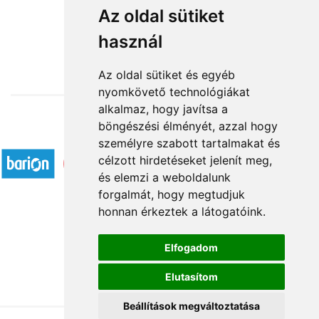
A dobogó csúcsán
Az oldal sütiket
használ
26 320 Ft-tól
Az oldal sütiket és egyéb
nyomkövető technológiákat
alkalmaz, hogy javítsa a
böngészési élményét, azzal hogy
Elfogadott fizetési módok
személyre szabott tartalmakat és
célzott hirdetéseket jelenít meg,
és elemzi a weboldalunk
forgalmát, hogy megtudjuk
honnan érkeztek a látogatóink.
Á.SZ.F.
Elfogadom
Impresszum
Elutasítom
Adatkezelési tájékoztató
Beállítások megváltoztatása