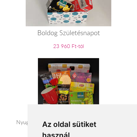
Boldog Születésnapot
23 960 Ft-tól
Nyugalom szigete - exkluzív ajándék csomag
Az oldal sütiket
használ
20 440 Ft-tól