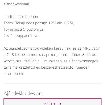
ajándékcsomag.
Lindt Lindor bonbon
Törley Tokaji édes pezsgő 12% alk. 0,75l,
Tokaji aszú 5 puttonyos
2 szál szappanrózsa
Az ajándékcsomagok vidéken készülnek, és az MPL vagy
a GLS kézbesíti munkanapokon, munkaidőben 8-16 óra
között, szállítási ideje 1 munkanap, az ajándékcsomagok
tartalma készlettől és beszerezhetőségtől függően
eltérhetnek.
Ajándékküldés ára
26 000 Ft