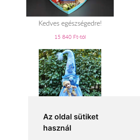
Kedves egészségedre!
15 840 Ft-tól
Szép álmokat
Az oldal sütiket
használ
18 360 Ft-tól