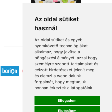
Macaron felhő
Az oldal sütiket
használ
17 360 Ft-tól
Az oldal sütiket és egyéb
nyomkövető technológiákat
alkalmaz, hogy javítsa a
böngészési élményét, azzal hogy
Elfogadott fizetési módok
személyre szabott tartalmakat és
célzott hirdetéseket jelenít meg,
és elemzi a weboldalunk
forgalmát, hogy megtudjuk
honnan érkeztek a látogatóink.
Á.SZ.F.
Elfogadom
Impresszum
Elutasítom