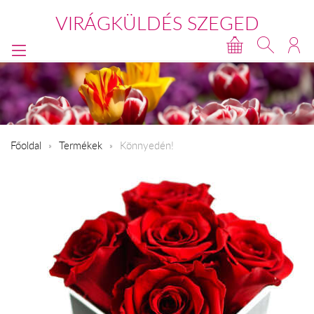
VIRÁGKÜLDÉS SZEGED
Főoldal
Termékek
Könnyedén!