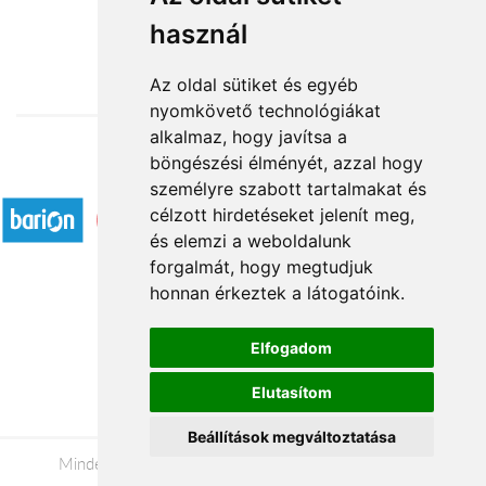
használ
13 200 Ft-tól
Az oldal sütiket és egyéb
nyomkövető technológiákat
alkalmaz, hogy javítsa a
böngészési élményét, azzal hogy
Elfogadott fizetési módok
személyre szabott tartalmakat és
célzott hirdetéseket jelenít meg,
és elemzi a weboldalunk
forgalmát, hogy megtudjuk
honnan érkeztek a látogatóink.
Á.SZ.F.
Elfogadom
Impresszum
Elutasítom
Adatkezelési tájékoztató
Beállítások megváltoztatása
Minden jog fenntartva © 2026 |
+36 20 488-8362
|