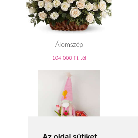
Álomszép
104 000 Ft-tól
Rózsaszín manócska
Az oldal sütiket