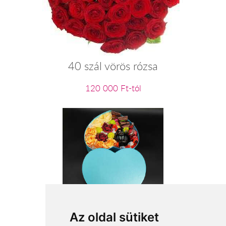
40 szál vörös rózsa
120 000 Ft-tól
Merész szerénység
Az oldal sütiket