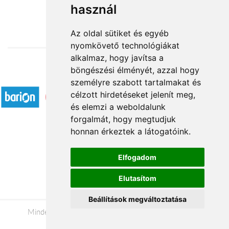
használ
16 760 Ft-tól
Az oldal sütiket és egyéb
nyomkövető technológiákat
alkalmaz, hogy javítsa a
böngészési élményét, azzal hogy
Elfogadott fizetési módok
személyre szabott tartalmakat és
célzott hirdetéseket jelenít meg,
és elemzi a weboldalunk
forgalmát, hogy megtudjuk
honnan érkeztek a látogatóink.
Á.SZ.F.
Elfogadom
Impresszum
Elutasítom
Adatkezelési tájékoztató
Beállítások megváltoztatása
Minden jog fenntartva © 2026 |
+36 20 488-8362
|
www.viragkuldesszeged.hu