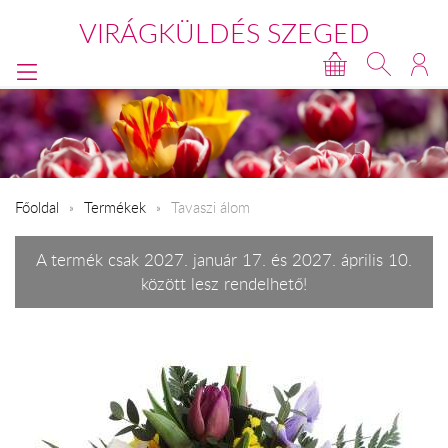
VIRÁGKÜLDÉS SZEGED
Főoldal
Termékek
Tavaszi álom
A termék csak 2027. január 17. és 2027. április 10.
között lesz rendelhető!