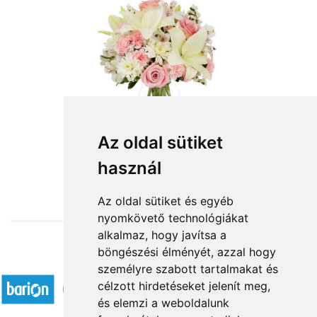
Anyák napi ölelés
Az oldal sütiket
használ
27 600 Ft-tól
Az oldal sütiket és egyéb
nyomkövető technológiákat
alkalmaz, hogy javítsa a
böngészési élményét, azzal hogy
Elfogadott fizetési módok
személyre szabott tartalmakat és
célzott hirdetéseket jelenít meg,
és elemzi a weboldalunk