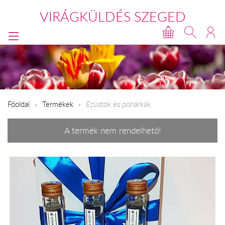
VIRÁGKÜLDÉS SZEGED
Főoldal
Termékek
Ezüstök és pohárkák
A termék nem rendelhető!