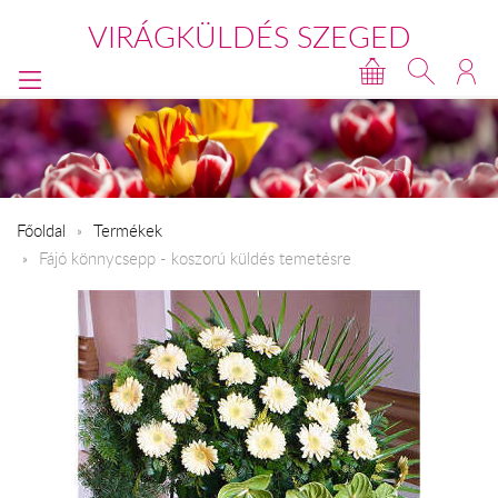
VIRÁGKÜLDÉS SZEGED
Főoldal
Termékek
Fájó könnycsepp - koszorú küldés temetésre