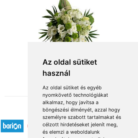
Nagyi kedvence
Az oldal sütiket
használ
29 200 Ft-tól
Az oldal sütiket és egyéb
nyomkövető technológiákat
alkalmaz, hogy javítsa a
böngészési élményét, azzal hogy
Elfogadott fizetési módok
személyre szabott tartalmakat és
célzott hirdetéseket jelenít meg,
és elemzi a weboldalunk