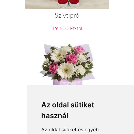
Szívtipró
19 600 Ft-tól
A legdrágább kincsem
Az oldal sütiket
használ
23 200 Ft-tól
Az oldal sütiket és egyéb