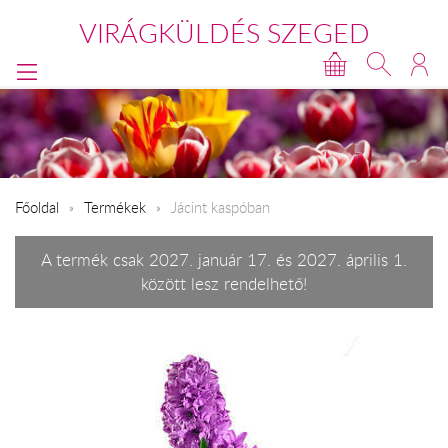
VIRÁGKÜLDÉS SZEGED
Főoldal
Termékek
Jácint kaspóban
A termék csak 2027. január 17. és 2027. április 1.
között lesz rendelhető!