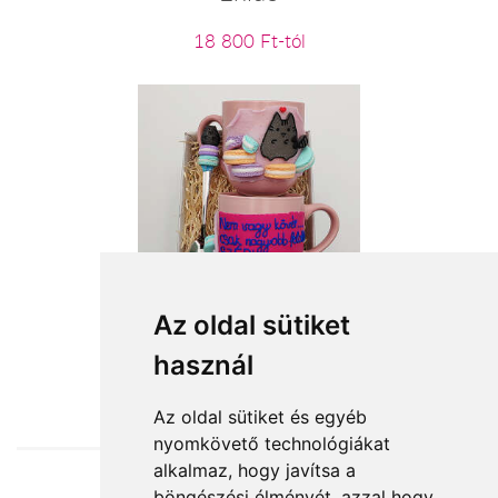
18 800 Ft-tól
Cicus és a süti
Az oldal sütiket
használ
10 400 Ft-tól
Az oldal sütiket és egyéb
nyomkövető technológiákat
alkalmaz, hogy javítsa a
böngészési élményét, azzal hogy