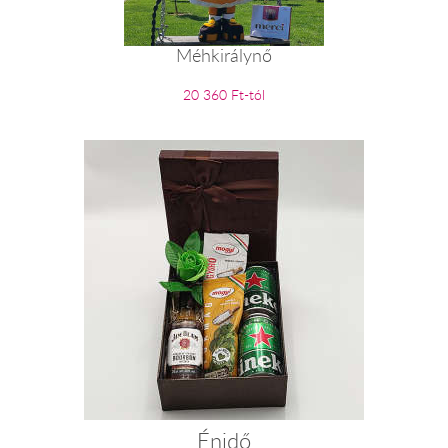
Méhkirálynő
20 360 Ft-tól
Énidő