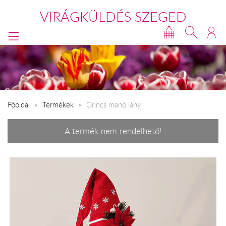
VIRÁGKÜLDÉS SZEGED
Főoldal
Termékek
Grincs manó lány
A termék nem rendelhető!