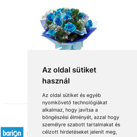
Kék ég
Az oldal sütiket
használ
32 000 Ft-tól
Az oldal sütiket és egyéb
nyomkövető technológiákat
alkalmaz, hogy javítsa a
böngészési élményét, azzal hogy
Elfogadott fizetési módok
személyre szabott tartalmakat és
célzott hirdetéseket jelenít meg,