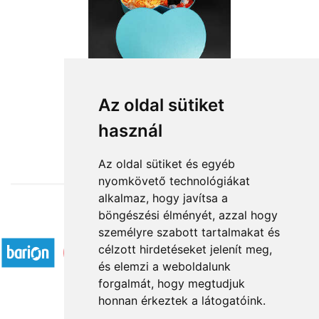
Merész szerénység
Az oldal sütiket
használ
16 760 Ft-tól
Az oldal sütiket és egyéb
nyomkövető technológiákat
alkalmaz, hogy javítsa a
böngészési élményét, azzal hogy
Elfogadott fizetési módok
személyre szabott tartalmakat és
célzott hirdetéseket jelenít meg,
és elemzi a weboldalunk
forgalmát, hogy megtudjuk
honnan érkeztek a látogatóink.