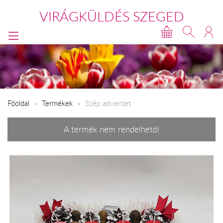
VIRÁGKÜLDÉS SZEGED
Főoldal
Termékek
Szép adventet
A termék nem rendelhető!