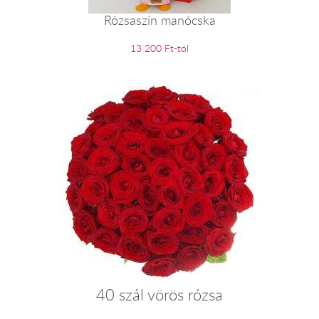
Rózsaszín manócska
13 200 Ft-tól
40 szál vörös rózsa