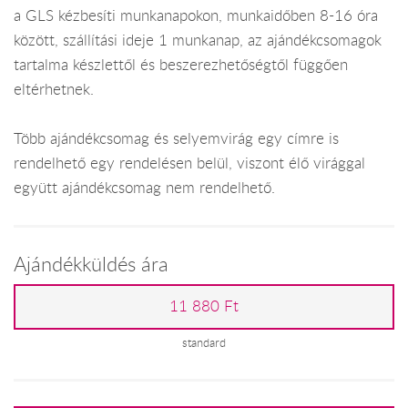
a GLS kézbesíti munkanapokon, munkaidőben 8-16 óra
között, szállítási ideje 1 munkanap, az ajándékcsomagok
tartalma készlettől és beszerezhetőségtől függően
eltérhetnek.
Több ajándékcsomag és selyemvirág egy címre is
rendelhető egy rendelésen belül, viszont élő virággal
együtt ajándékcsomag nem rendelhető.
Ajándékküldés ára
11 880 Ft
standard