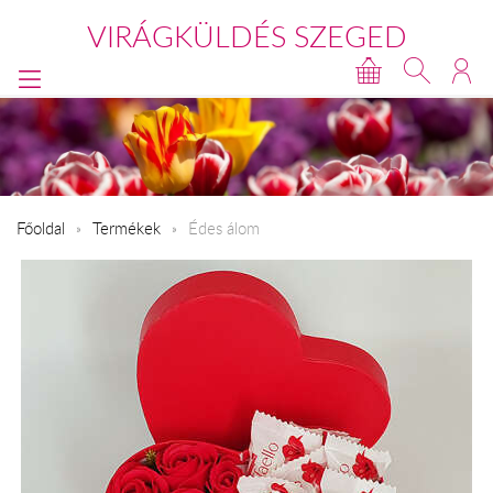
VIRÁGKÜLDÉS SZEGED
Főoldal
Termékek
Édes álom