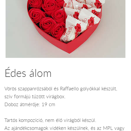
Édes álom
Vörös szappanrózsából és Raffaello golyókkal készült,
szív formájú tűzött virágbox.
Doboz átmérője: 19 cm
Tartós kompozíció, nem élő virágból készül.
Az ajándékcsomagok vidéken készülnek, és az MPL vagy