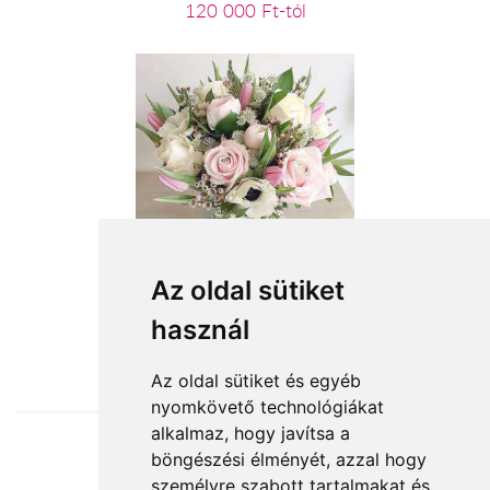
120 000 Ft-tól
Meghitt pillanat
Az oldal sütiket
használ
23 200 Ft-tól
Az oldal sütiket és egyéb
nyomkövető technológiákat
alkalmaz, hogy javítsa a
böngészési élményét, azzal hogy
Elfogadott fizetési módok
személyre szabott tartalmakat és