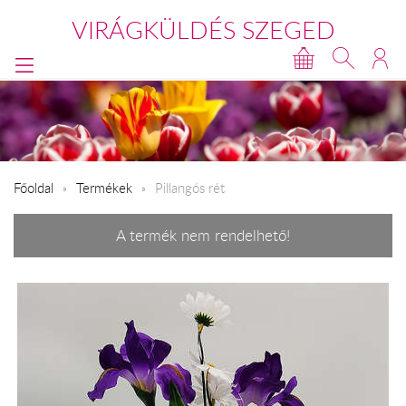
VIRÁGKÜLDÉS SZEGED
Főoldal
Termékek
Pillangós rét
A termék nem rendelhető!