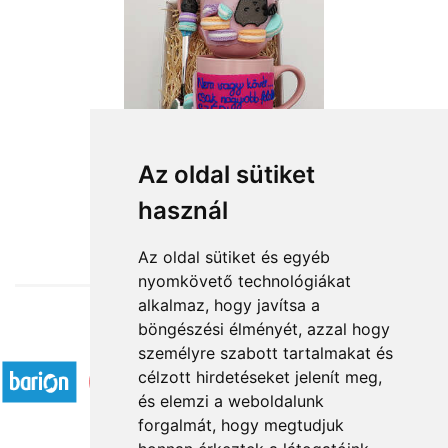
Cicus és a süti
Az oldal sütiket
használ
10 400 Ft-tól
Az oldal sütiket és egyéb
nyomkövető technológiákat
alkalmaz, hogy javítsa a
böngészési élményét, azzal hogy
Elfogadott fizetési módok
személyre szabott tartalmakat és
célzott hirdetéseket jelenít meg,
és elemzi a weboldalunk
forgalmát, hogy megtudjuk