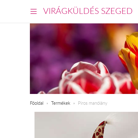
VIRÁGKÜLDÉS SZEGED
Főoldal
Termékek
Piros manólány