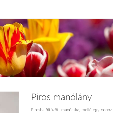
Piros manólány
Pirosba öltözött manócska, mellé egy doboz 