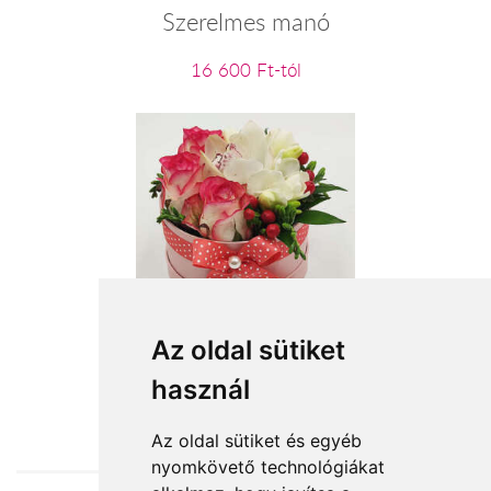
Szerelmes manó
16 600 Ft-tól
Szeged Csodája
Az oldal sütiket
használ
19 080 Ft-tól
Az oldal sütiket és egyéb
nyomkövető technológiákat