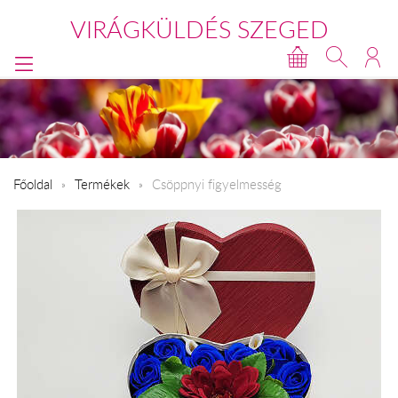
VIRÁGKÜLDÉS SZEGED
Főoldal
Termékek
Csöppnyi figyelmesség