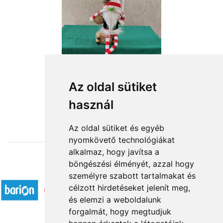
Lógó lábú karácsonyi manófiú
Az oldal sütiket
használ
16 760 Ft-tól
Az oldal sütiket és egyéb
nyomkövető technológiákat
alkalmaz, hogy javítsa a
böngészési élményét, azzal hogy
Elfogadott fizetési módok
személyre szabott tartalmakat és
célzott hirdetéseket jelenít meg,
és elemzi a weboldalunk
forgalmát, hogy megtudjuk