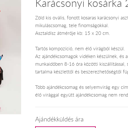
Karácsonyi kosárka 
Zöld kis ovális, fonott kosaras karácsonyi as
mikuláscsomag, tele finomságokkal.
Asztaldísz átmérője kb: 15 x 20 cm.
Tartós kompozíció, nem élő virágból készül.
Az ajándékcsomagok vidéken készülnek, és 
munkaidőben 8-16 óra közötti kiszállítással,
tartalma készlettől és beszerezhetőségtől f
Több ajándékcsomag és selyemvirág egy címr
élő virággal együtt ajándékcsomag nem rend
Ajándékküldés ára