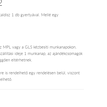
2
ztaldísz 1 db gyertyával. Mellé egy
az MPL vagy a GLS kézbesíti munkanapokon,
 szállítási ideje 1 munkanap, az ajándékcsomagok
üggően eltérhetnek.
e is rendelhető egy rendelésen belül, viszont
elhető.