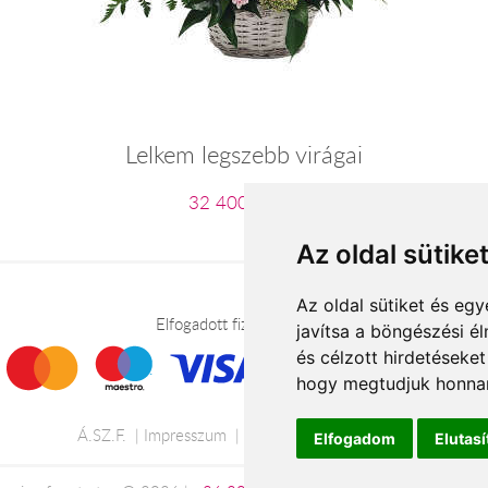
Lelkem legszebb virágai
32 400 Ft-tól
Az oldal sütike
Az oldal sütiket és e
Elfogadott fizetési módok
javítsa a böngészési é
és célzott hirdetéseket
hogy megtudjuk honnan
Á.SZ.F.
Impresszum
Adatkezelési tájékoztató
Elfogadom
Elutas