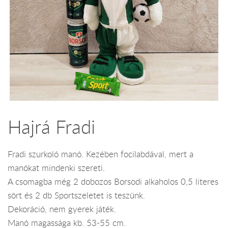
Hajrá Fradi
Fradi szurkoló manó. Kezében focilabdával, mert a
manókat mindenki szereti.
A csomagba még 2 dobozos Borsodi alkaholos 0,5 literes
sört és 2 db Sportszeletet is teszünk.
Dekoráció, nem gyerek játék.
Manó magassága kb. 53-55 cm.