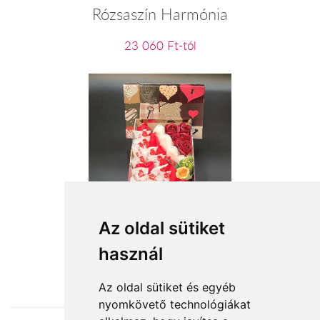
Rózsaszín Harmónia
23 060 Ft-tól
Tulipános varázslat
Az oldal sütiket
használ
12 600 Ft-tól
Az oldal sütiket és egyéb
nyomkövető technológiákat