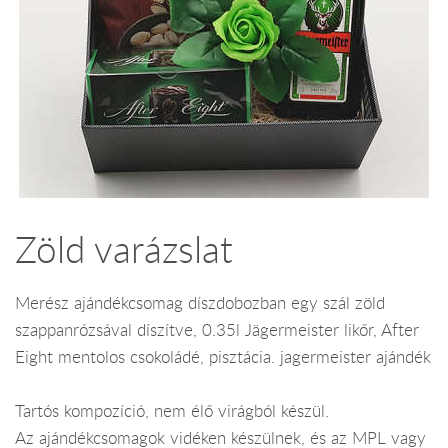
Zöld varázslat
Merész ajándékcsomag díszdobozban egy szál zöld
szappanrózsával díszítve, 0.35l Jägermeister likőr, After
Eight mentolos csokoládé, pisztácia. jagermeister ajándék
Tartós kompozíció, nem élő virágból készül.
Az ajándékcsomagok vidéken készülnek, és az MPL vagy