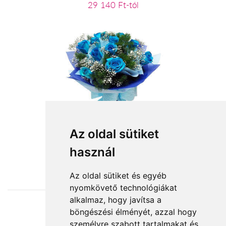
29 140 Ft-tól
Kék ég
Az oldal sütiket
használ
32 000 Ft-tól
Az oldal sütiket és egyéb
nyomkövető technológiákat
alkalmaz, hogy javítsa a
böngészési élményét, azzal hogy
Elfogadott fizetési módok
személyre szabott tartalmakat és