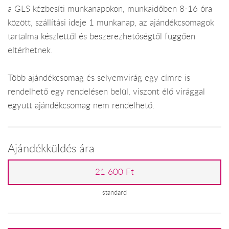
a GLS kézbesíti munkanapokon, munkaidőben 8-16 óra
között, szállítási ideje 1 munkanap, az ajándékcsomagok
tartalma készlettől és beszerezhetőségtől függően
eltérhetnek.
Több ajándékcsomag és selyemvirág egy címre is
rendelhető egy rendelésen belül, viszont élő virággal
együtt ajándékcsomag nem rendelhető.
Ajándékküldés ára
21 600 Ft
standard