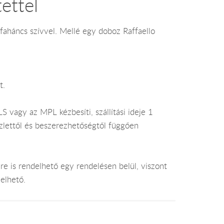
ettel
aháncs szívvel. Mellé egy doboz Raffaello
t.
 vagy az MPL kézbesíti, szállítási ideje 1
lettől és beszerezhetőségtől függően
e is rendelhető egy rendelésen belül, viszont
elhető.