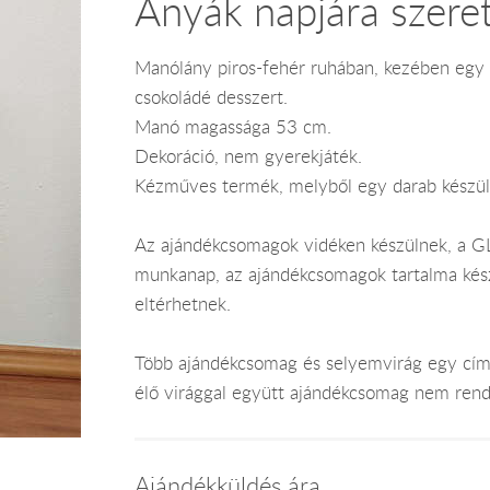
Anyák napjára szeret
Manólány piros-fehér ruhában, kezében egy f
csokoládé desszert.
Manó magassága 53 cm.
Dekoráció, nem gyerekjáték.
Kézműves termék, melyből egy darab készül
Az ajándékcsomagok vidéken készülnek, a GLS
munkanap, az ajándékcsomagok tartalma kész
eltérhetnek.
Több ajándékcsomag és selyemvirág egy címr
élő virággal együtt ajándékcsomag nem rend
Ajándékküldés ára