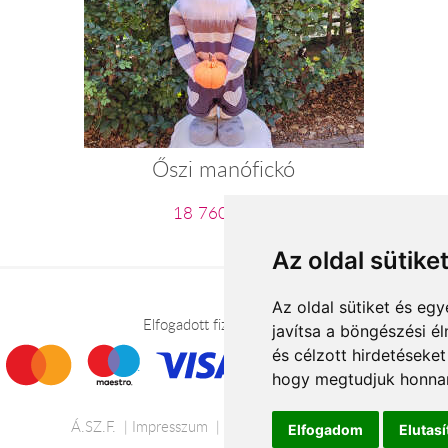
Őszi manófickó
18 760 Ft-tól
Az oldal sütike
Az oldal sütiket és e
Elfogadott fizetési módok
javítsa a böngészési é
és célzott hirdetéseket
hogy megtudjuk honnan
Á.SZ.F.
Impresszum
Adatkezelési tájékoztató
Elfogadom
Elutas