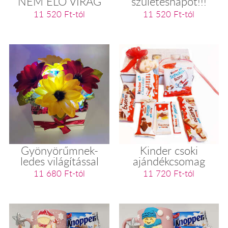
NEM ÉLŐ VIRÁG
születésnapot!!!
11 520 Ft-tól
11 520 Ft-tól
Gyönyörűmnek-
Kinder csoki
ledes világítással
ajándékcsomag
11 680 Ft-tól
11 720 Ft-tól