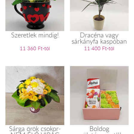
Szeretlek mindig!
Dracéna vagy
sárkányfa kaspóban
11 360 Ft-tól
11 400 Ft-tól
Sárga örök csokor-
Boldog