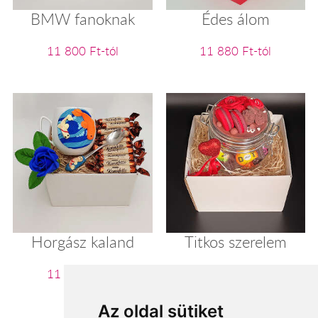
BMW fanoknak
Édes álom
11 800 Ft-tól
11 880 Ft-tól
Horgász kaland
Titkos szerelem
11 920 Ft-tól
12 000 Ft-tól
Az oldal sütiket