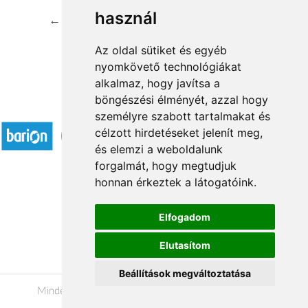
használ
←
1
2
3
4
...
33
34
→
Az oldal sütiket és egyéb
nyomkövető technológiákat
alkalmaz, hogy javítsa a
böngészési élményét, azzal hogy
Elfogadott fizetési módok
személyre szabott tartalmakat és
célzott hirdetéseket jelenít meg,
és elemzi a weboldalunk
forgalmát, hogy megtudjuk
honnan érkeztek a látogatóink.
Á.SZ.F.
Elfogadom
Impresszum
Elutasítom
Adatkezelési tájékoztató
Beállítások megváltoztatása
Minden jog fenntartva © 2026 |
+36 20 488-8362
|
www.viragkuldesszeged.hu