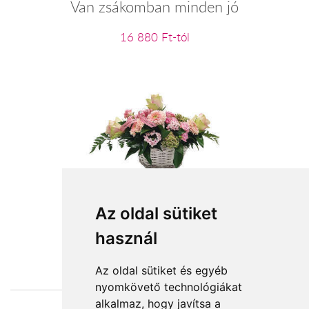
Van zsákomban minden jó
16 880 Ft-tól
Lelkem legszebb virágai
Az oldal sütiket
használ
32 400 Ft-tól
Az oldal sütiket és egyéb
nyomkövető technológiákat
alkalmaz, hogy javítsa a