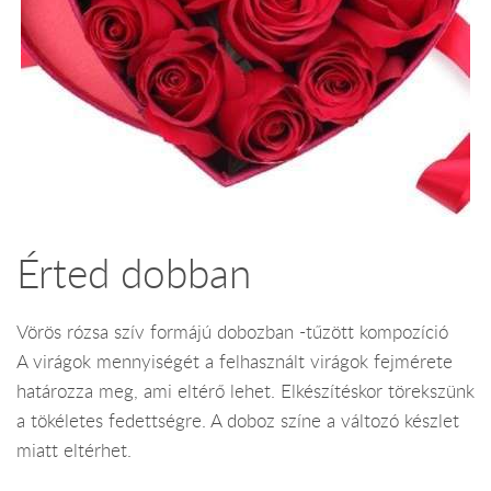
Érted dobban
Vörös rózsa szív formájú dobozban -tűzött kompozíció
A virágok mennyiségét a felhasznált virágok fejmérete
határozza meg, ami eltérő lehet. Elkészítéskor törekszünk
a tökéletes fedettségre. A doboz színe a változó készlet
miatt eltérhet.