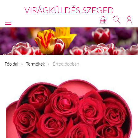
VIRÁGKÜLDÉS SZEGED
Főoldal
Termékek
Érted dobban