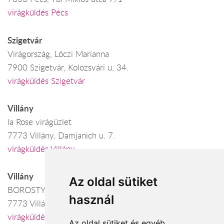
virágküldés Pécs
Szigetvár
Virágország, Lőczi Marianna
7900 Szigetvár, Kolozsvári u. 34.
virágküldés Szigetvár
Villány
la Rose virágüzlet
7773 Villány, Damjanich u. 7.
virágküldés Villány
Villány
Az oldal sütiket
BOROSTYÁN VIRÁGÜZLET
használ
7773 Villány, Baross G.u. 21.
virágküldés Villány
Az oldal sütiket és egyéb