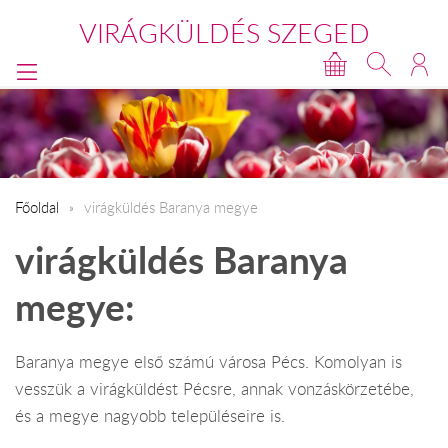
VIRÁGKÜLDÉS SZEGED
Főoldal
virágküldés Baranya megye
virágküldés Baranya
megye:
Baranya megye első számú városa Pécs. Komolyan is
vesszük a virágküldést Pécsre, annak vonzáskörzetébe,
és a megye nagyobb településeire is.