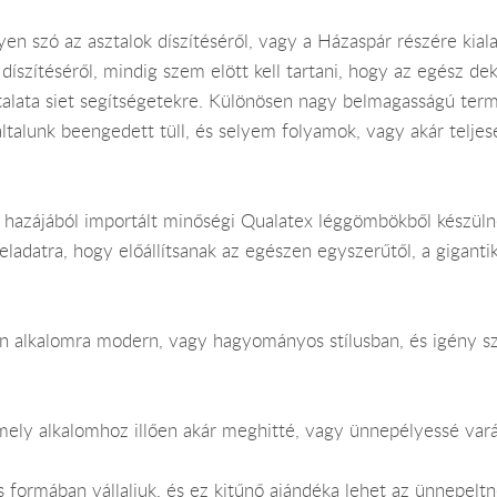
en szó az asztalok díszítéséről, vagy a Házaspár részére kial
 díszítéséről, mindig szem elött kell tartani, hogy az egész 
talata siet segítségetekre. Különösen nagy belmagasságú terme
talunk beengedett tüll, és selyem folyamok, vagy akár telje
hazájából importált minőségi Qualatex léggömbökből készüln
eladatra, hogy előállítsanak az egészen egyszerűtől, a gigant
en alkalomra modern, vagy hagyományos stílusban, és igény szer
mely alkalomhoz illően akár meghitté, vagy ünnepélyessé vará
 formában vállaljuk, és ez kitűnő ajándéka lehet az ünnepeltn