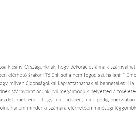
a kicsiny Országunknak, hogy dekorációs álmaik szárnyalhatn
elérhető árakon! Tőlünk soha nem fogod azt hallani: " Ember, 
hogy milyen újdonságokkal kápráztathatnak el benneteket. Ha 
ednek szárnyakat adunk, Mi megálmodjuk helyetted a tökélete
kezdett ráébredni , hogy mind időben, mind pedig energiába
zarolni, hanem mindenki számára elérhetően minőségi léggömb