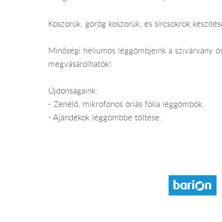
Koszorúk, görög koszorúk, és sírcsokrok készítés
Minőségi héliumos léggömbjeink a szivárvány ö
megvásárolhatók!
Újdonságaink:
- Zenélő, mikrofonos óriás fólia léggömbök.
- Ajándékok léggömbbe töltése.