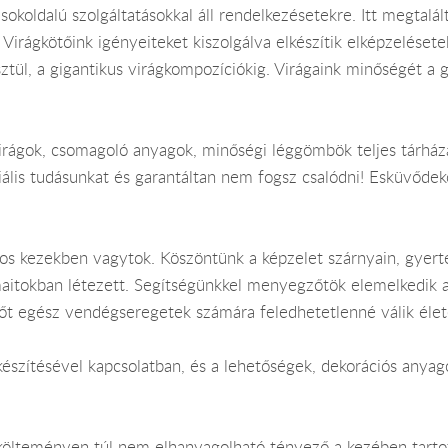
sokoldalú szolgáltatásokkal áll rendelkezésetekre. Itt megtal
Virágkötőink igényeiteket kiszolgálva elkészítik elképzelésete
ztül, a gigantikus virágkompozíciókig. Virágaink minőségét 
irágok, csomagoló anyagok, minőségi léggömbök teljes tárház
iális tudásunkat és garantáltan nem fogsz csalódni! Esküvődek
tos kezekben vagytok. Köszöntünk a képzelet szárnyain, gyer
maitokban létezett. Segítségünkkel menyegzőtök elemelkedik a 
 sőt egész vendégseregetek számára feledhetetlenné válik élet
szítésével kapcsolatban, és a lehetőségek, dekorációs anyagok
ölteményen túl nem elhanyagolható tényező a kezében tart