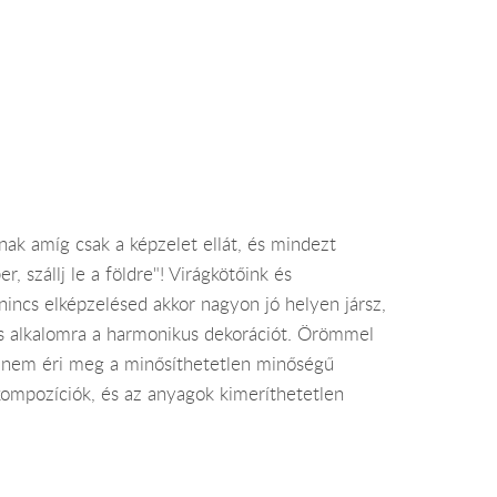
ak amíg csak a képzelet ellát, és mindezt
szállj le a földre"! Virágkötőink és
nincs elképzelésed akkor nagyon jó helyen jársz,
s alkalomra a harmonikus dekorációt. Örömmel
n nem éri meg a minősíthetetlen minőségű
kompozíciók, és az anyagok kimeríthetetlen