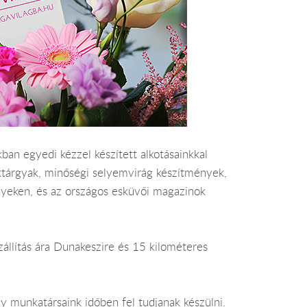
an egyedi kézzel készített alkotásainkkal
éktárgyak, minőségi selyemvirág készítmények,
nyeken, és az országos esküvői magazinok
szállítás ára Dunakeszire és 15 kilométeres
y munkatársaink időben fel tudjanak készülni.