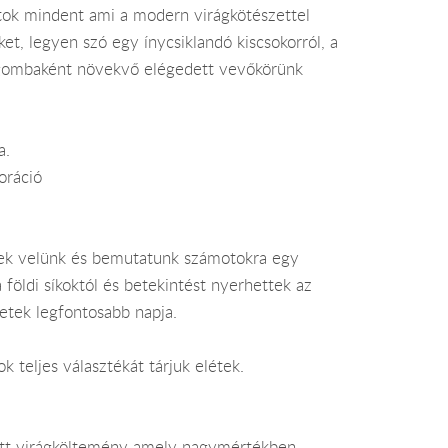
áltok mindent ami a modern virágkötészettel
ket, legyen szó egy ínycsiklandó kiscsokorról, a
a gombaként növekvő elégedett vevőkörünk
a.
oráció
tek velünk és bemutatunk számotokra egy
földi síkoktól és betekintést nyerhettek az
etek legfontosabb napja.
 teljes választékát tárjuk elétek.
ott virágköltemény amely nagymértékben