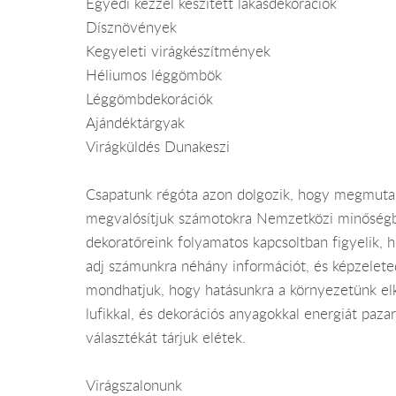
Egyedi kézzel készített lakásdekorációk
Dísznövények
Kegyeleti virágkészítmények
Héliumos léggömbök
Léggömbdekorációk
Ajándéktárgyak
Virágküldés Dunakeszi
Csapatunk régóta azon dolgozik, hogy megmutass
megvalósítjuk számotokra Nemzetközi minőségben 
dekoratőreink folyamatos kapcsoltban figyelik, 
adj számunkra néhány információt, és képzelet
mondhatjuk, hogy hatásunkra a környezetünk el
lufikkal, és dekorációs anyagokkal energiát pa
választékát tárjuk elétek.
Virágszalonunk