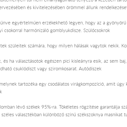
tervezésében és kivitelezésében örömmel állunk rendelkezése
tűnve egyértelműen erzékekhető legyen, hogy az a gyönyörű n
yi csokorral harmónizáló gomblyukdísze. Szülőcsokrok
itek szüleitek számára, hogy milyen hálásak vagytok nekik. K
, és ha választásotok egészen pici kisleányra esik, az sem baj
dható csuklódíszt vagy sziromkosarat. Autódíszek
melynek tartozéka egy csodálatos virágkompozíció, amit úgy k
k
alomban lévő székek 95%-ra. Tökéletes rögzítése garantálja s
e széles választékban különböző színű székszoknya masnikat t