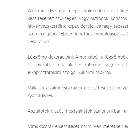
A termek díszítése a legkomplexebb feladat, legy
készítéséhez szükséges, vagy oszlopok, korlátok
látványszakértőink képzelőereje, és nagy tapasz
szempontjából. Ebben lehetnek megoldások az ál
dekorációk
Léggömb dekorációink Amerikából, a léggömbök 
bizonyították tudásukat, és rátermettségüket a f
elkápráztatására szolgál. Alkalmi csokrok
Vállaljuk alkalmi csokraitok elkészítését bármily
Asztaldíszek
Asztalotok díszét megtaláljátok szalonunkban, a
Virágkosarak elkészítését bármilyen méretben és