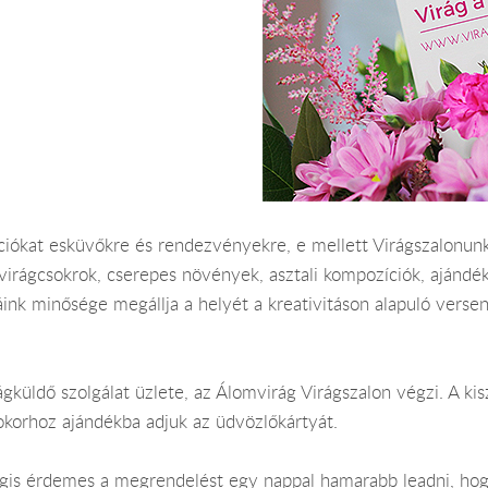
iókat esküvőkre és rendezvényekre, e mellett Virágszalonunkb
 virágcsokrok, cserepes növények, asztali kompozíciók, ajánd
ink minősége megállja a helyét a kreativitáson alapuló verse
ágküldő szolgálat üzlete, az Álomvirág Virágszalon végzi. A ki
okorhoz ajándékba adjuk az üdvözlőkártyát.
Mégis érdemes a megrendelést egy nappal hamarabb leadni, hog