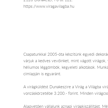
https://www.viragavilagba.hu
Csapatunkkal 2005-óta készítünk egyedi dekorác
várjuk a kedves vevőinket, mint vágott virágok,
héliumos léggömbök, kegyeleti alkotások. Munká
címlapján is egyaránt.
A virágküldést Dunakeszire a Virág a Világba vir
vonzáskörzetébe 3.200.- forint. Minden virágcs
Alapvetően vállalunk aznapi virágkiszállítást. 