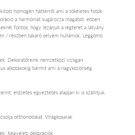
akított homogén háttérről ami a tökéletes fotók
dekoráció a harmóniát sugározza magából, ebben
knél fontos, hogy lezárjuk a légteret a látvány
sen / részben takaró selyem hullámok. Léggömb
ek. Dekoratőreink nemzetközi vizsgán
ikus alkotásokig bármit ami a nagyközönség
int, előzetes egyeztetés alapján ki is szállítjuk.
zsolja otthonotokat. Virágkosarak
ek. Kegyeleti dekorációk