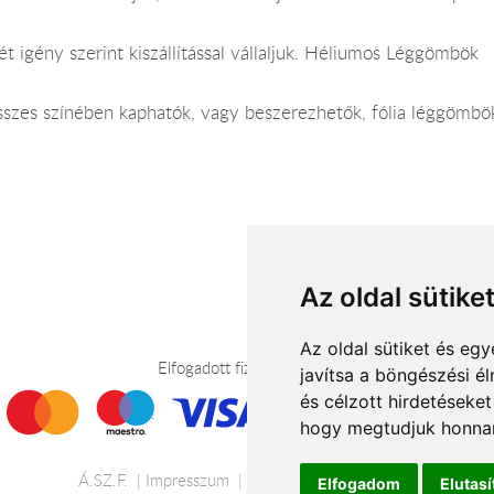
ét igény szerint kiszállítással vállaljuk. Héliumos Léggömbök
sszes színében kaphatók, vagy beszerezhetők, fólia léggömbö
Az oldal sütike
Az oldal sütiket és e
Elfogadott fizetési módok
javítsa a böngészési é
és célzott hirdetéseket
hogy megtudjuk honnan
Á.SZ.F.
Impresszum
Adatkezelési tájékoztató
Elfogadom
Elutas