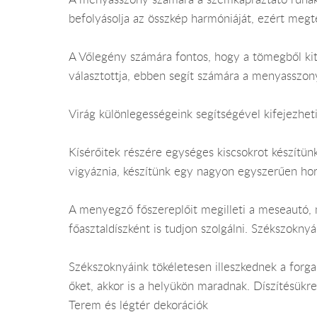
befolyásolja az összkép harmóniáját, ezért meg
A Vőlegény számára fontos, hogy a tömegből ki
választottja, ebben segít számára a menyasszon
Virág különlegességeink segítségével kifejezhet
Kísérőitek részére egységes kiscsokrot készítünk
vigyáznia, készítünk egy nagyon egyszerűen hor
A menyegző főszereplőit megilleti a meseautó, 
főasztaldíszként is tudjon szolgálni. Székszoknyá
Székszoknyáink tökéletesen illeszkednek a forg
őket, akkor is a helyükön maradnak. Díszítésükr
Terem és légtér dekorációk