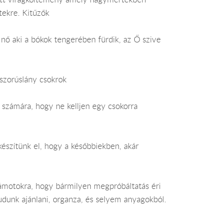
tekre. Kitűzők
ő aki a bókok tengerében fürdik, az Ő szive
oszorúslány csokrok
, számára, hogy ne kelljen egy csokorra
észítünk el, hogy a későbbiekben, akár
zámotokra, hogy bármilyen megpróbáltatás éri
udunk ajánlani, organza, és selyem anyagokból.