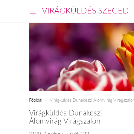
VIRÁGKÜLDÉS SZEGED
Főoldal
Virágküldés Dunakeszi Álomvirág Virágszalo
Virágküldés Dunakeszi
Álomvirág Virágszalon
2120 Dunakeszi, Fő út 122.