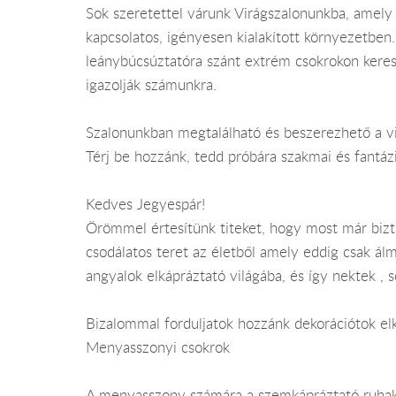
Sok szeretettel várunk Virágszalonunkba, amely 
kapcsolatos, igényesen kialakított környezetben. 
leánybúcsúztatóra szánt extrém csokrokon keres
igazolják számunkra.
Szalonunkban megtalálható és beszerezhető a v
Térj be hozzánk, tedd próbára szakmai és fantáz
Kedves Jegyespár!
Örömmel értesítünk titeket, hogy most már biz
csodálatos teret az életből amely eddig csak ál
angyalok elkápráztató világába, és így nektek ,
Bizalommal forduljatok hozzánk dekorációtok elké
Menyasszonyi csokrok
A menyasszony számára a szemkápráztató ruhak