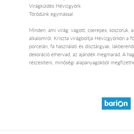
Virágküldés Hévízgyörk
Törődünk egymással
Minden, ami virág: vágott, cserepes, koszorúk,
alkalomról. Kriszta virágboltja Hévízgyörkön a f
porcelán, fa használati és dísztárgyak, lakberend
dekoráció elhervad, az ajándék megmarad. A hag
részesíteni, minőségi alapanyagokból megfizeth