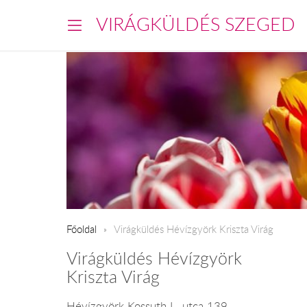
VIRÁGKÜLDÉS SZEGED
Főoldal
Virágküldés Hévízgyörk Kriszta Virág
Virágküldés Hévízgyörk
Kriszta Virág
Hévízgyörk Kossuth L. utca 139.