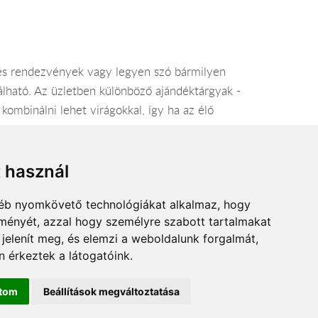
k és rendezvények vagy legyen szó bármilyen
lálható. Az üzletben különböző ajándéktárgyak -
 kombinálni lehet virágokkal, így ha az élő
nebb akár extrém trendeket próbálom előnyben
t használ
gyéb nyomkövető technológiákat alkalmaz, hogy
lményét, azzal hogy személyre szabott tartalmakat
 jelenít meg, és elemzi a weboldalunk forgalmát,
 érkeztek a látogatóink.
ítom
Beállítások megváltoztatása