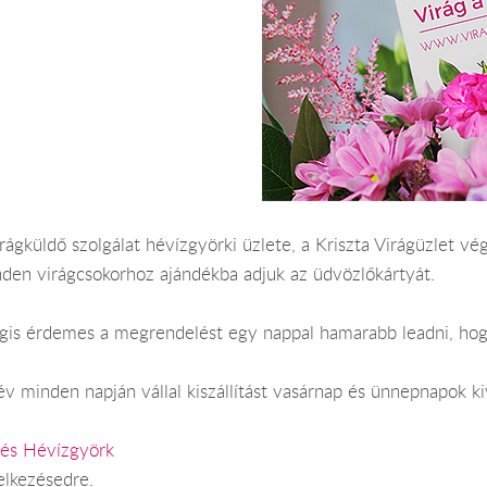
ágküldő szolgálat hévízgyörki üzlete, a Kriszta Virágüzlet vég
nden virágcsokorhoz ajándékba adjuk az üdvözlőkártyát.
Mégis érdemes a megrendelést egy nappal hamarabb leadni, hog
v minden napján vállal kiszállítást vasárnap és ünnepnapok ki
dés Hévízgyörk
elkezésedre.