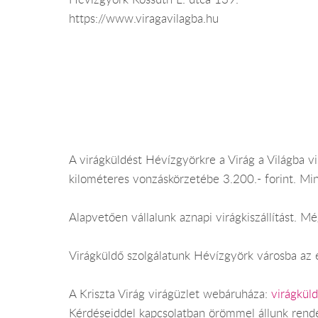
https://www.viragavilagba.hu
A virágküldést Hévízgyörkre a Virág a Világba vir
kilométeres vonzáskörzetébe 3.200.- forint. Mi
Alapvetően vállalunk aznapi virágkiszállítást. 
Virágküldő szolgálatunk Hévízgyörk városba az é
A Kriszta Virág virágüzlet webáruháza:
virágkül
Kérdéseiddel kapcsolatban örömmel állunk rend