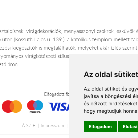
 asztaldíszek, virágdekorációk, menyasszonyi csokrok, esküvő
ő úton (Kossuth Lajos u. 139.), a katolikus templom mellett ta
ezési kiegészítők is megtalálhatók, melyeket akár ízlés szerint
yományos virágkötészeti stílus mellett a fiatalosabb, moder
ető áron.
Az oldal sütike
Az oldal sütiket és e
Elfogadott fizetési módok
javítsa a böngészési é
és célzott hirdetéseket
hogy megtudjuk honnan
Á.SZ.F.
Impresszum
Adatkezelési tájékoztató
Elfogadom
Elutas