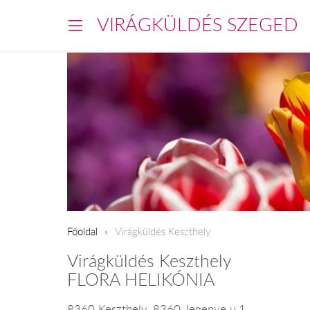
VIRÁGKÜLDÉS SZEGED
Főoldal
Virágküldés Keszthely
Virágküldés Keszthely
FLORA HELIKÓNIA
8360 Keszthely, 8360 Jegenye u.1.