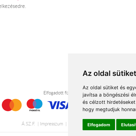
elkezésedre.
Az oldal sütike
Az oldal sütiket és e
Elfogadott fizetési módok
javítsa a böngészési é
és célzott hirdetéseket
hogy megtudjuk honnan
Á.SZ.F.
Impresszum
Adatkezelési tájékoztató
Elfogadom
Elutas