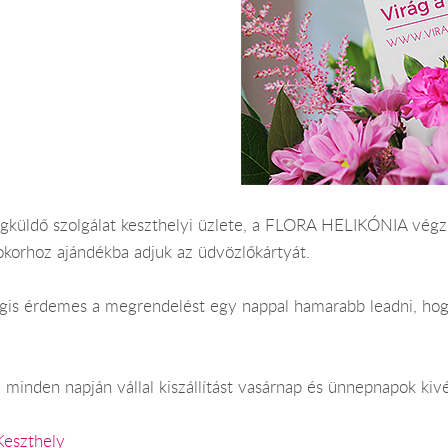
ágküldő szolgálat keszthelyi üzlete, a FLORA HELIKÓNIA végzi.
okorhoz ajándékba adjuk az üdvözlőkártyát.
Mégis érdemes a megrendelést egy nappal hamarabb leadni, hog
 minden napján vállal kiszállítást vasárnap és ünnepnapok kivé
Keszthely