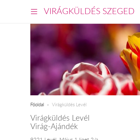
VIRÁGKÜLDÉS SZEGED
Főoldal
Virágküldés Levél
Virágküldés Levél
Virág-Ajándék
9221 Levél, Május 1 liget 2/a.