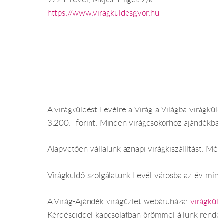
https://www.viragkuldesgyor.hu
A virágküldést Levélre a Virág a Világba virágkül
3.200.- forint. Minden virágcsokorhoz ajándékba
Alapvetően vállalunk aznapi virágkiszállítást. 
Virágküldő szolgálatunk Levél városba az év mind
A Virág-Ajándék virágüzlet webáruháza:
virágkü
Kérdéseiddel kapcsolatban örömmel állunk rend