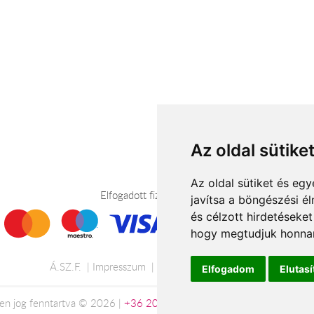
Az oldal sütike
Az oldal sütiket és e
Elfogadott fizetési módok
javítsa a böngészési é
és célzott hirdetéseket
hogy megtudjuk honnan
Á.SZ.F.
Impresszum
Adatkezelési tájékoztató
Elfogadom
Elutas
en jog fenntartva © 2026 |
+36 20 488-8362
| www.viragkuldesszeg