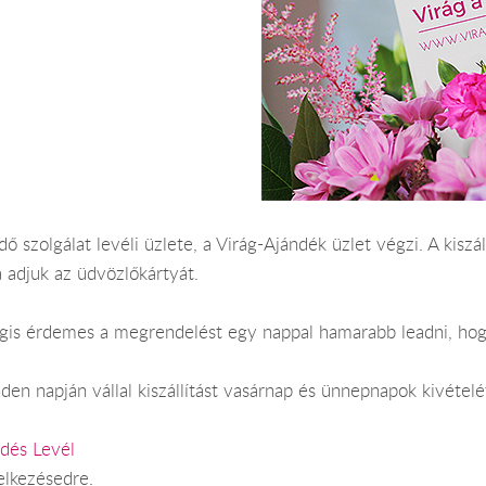
dő szolgálat levéli üzlete, a Virág-Ajándék üzlet végzi. A kisz
 adjuk az üdvözlőkártyát.
Mégis érdemes a megrendelést egy nappal hamarabb leadni, hog
en napján vállal kiszállítást vasárnap és ünnepnapok kivételé
ldés Levél
elkezésedre.