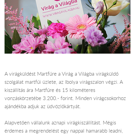
A virágküldést Martfűre a Virág a Világba virágküldő
szolgálat martfűi üzlete, az Ibolya virágszalon végzi. A
kiszállítás ára Martfűre és 15 kilométeres
vonzáskörzetébe 3.200.- forint. Minden virágcsokorhoz
ajándékba adjuk az üdvözlőkártyát.
Alapvetően vállalunk aznapi virágkiszállítást. Mégis
érdemes a megrendelést egy nappal hamarabb leadni,