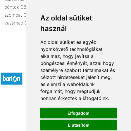
péntek 08:00 - 17:00
szombat 08:00 - 13:00
Az oldal sütiket
vasárnap 08:00 - 12:00
használ
Az oldal sütiket és egyéb
nyomkövető technológiákat
alkalmaz, hogy javítsa a
böngészési élményét, azzal hogy
Elfogadott fizetési módok
személyre szabott tartalmakat és
célzott hirdetéseket jelenít meg,
és elemzi a weboldalunk
forgalmát, hogy megtudjuk
honnan érkeztek a látogatóink.
Á.SZ.F.
Elfogadom
Impresszum
Elutasítom
Adatkezelési tájékoztató