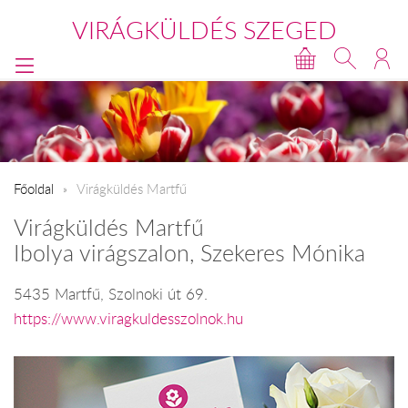
VIRÁGKÜLDÉS SZEGED
Főoldal
Virágküldés Martfű
Virágküldés Martfű
Ibolya virágszalon, Szekeres Mónika
5435 Martfű, Szolnoki út 69.
https://www.viragkuldesszolnok.hu