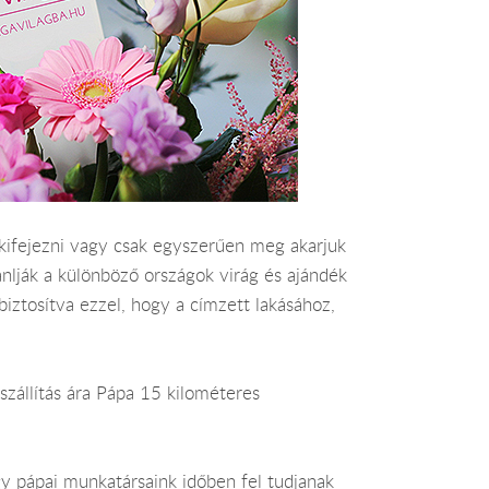
 kifejezni vagy csak egyszerűen meg akarjuk
ánlják a különböző országok virág és ajándék
 biztosítva ezzel, hogy a címzett lakásához,
szállítás ára Pápa 15 kilométeres
y pápai munkatársaink időben fel tudjanak