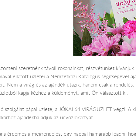
zönteni szeretnénk távoli rokonainkat, részvétünket kívánjuk
mával ellátott üzletei a Nemzetközi Katalógus segítségével aj
eteit. Nem a virág és az ajándék utazik, hanem csak a rendelés,
üzletből kapja kézhez a küldeményt, amit Ön választott ki.
ldő szolgálat pápai üzlete, a JÓKAI 64 VIRÁGÜZLET végzi. A ki
okorhoz ajándékba adjuk az üdvözlőkártyát.
Mégis érdemes a megrendelést egy nappal hamarabb leadni, hog