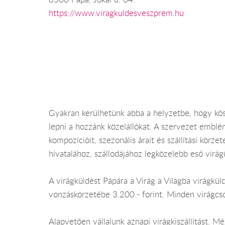
https://www.viragkuldesveszprem.hu
Gyakran kerülhetünk abba a helyzetbe, hogy kös
lepni a hozzánk közelállókat. A szervezet emblé
kompozícióit, szezonális árait és szállítási körz
hivatalához, szállodájához legközelebb eső virág
A virágküldést Pápára a Virág a Világba virágkü
vonzáskörzetébe 3.200.- forint. Minden virágcs
Alapvetően vállalunk aznapi virágkiszállítást. 