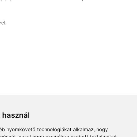
el.
t használ
gyéb nyomkövető technológiákat alkalmaz, hogy
lményét, azzal hogy személyre szabott tartalmakat