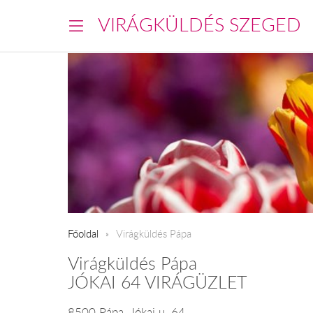
VIRÁGKÜLDÉS SZEGED
Főoldal
Virágküldés Pápa
Virágküldés Pápa
JÓKAI 64 VIRÁGÜZLET
8500 Pápa, Jókai u. 64.