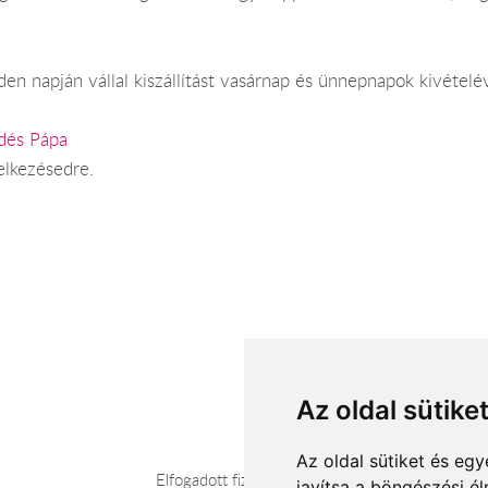
en napján vállal kiszállítást vasárnap és ünnepnapok kivételév
ldés Pápa
elkezésedre.
Az oldal sütike
Az oldal sütiket és e
Elfogadott fizetési módok
javítsa a böngészési é