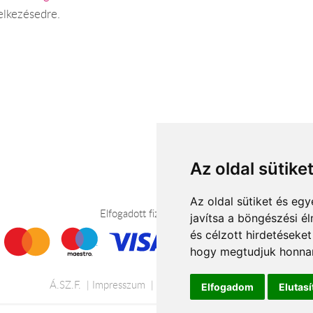
elkezésedre.
Az oldal sütike
Az oldal sütiket és e
Elfogadott fizetési módok
javítsa a böngészési é
és célzott hirdetéseket
hogy megtudjuk honnan
Á.SZ.F.
Impresszum
Adatkezelési tájékoztató
Elfogadom
Elutas