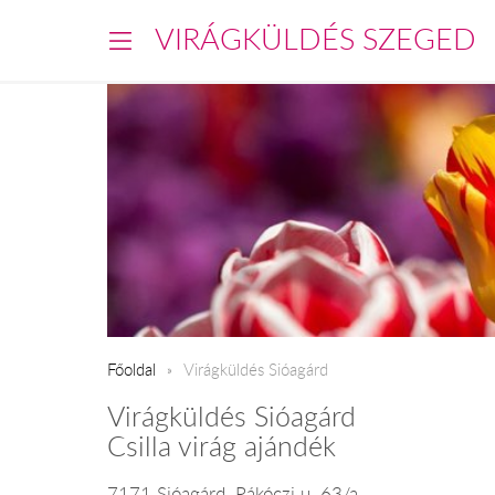
VIRÁGKÜLDÉS SZEGED
Főoldal
Virágküldés Sióagárd
Virágküldés Sióagárd
Csilla virág ajándék
7171 Sióagárd, Rákóczi u. 63/a