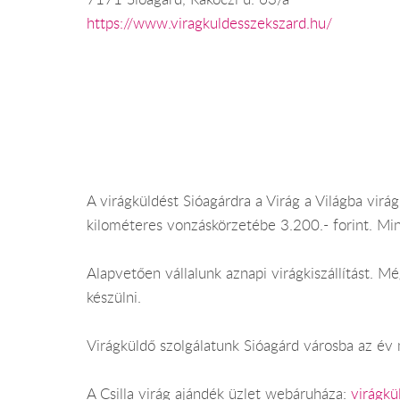
https://www.viragkuldesszekszard.hu/
A virágküldést Sióagárdra a Virág a Világba virágk
kilométeres vonzáskörzetébe 3.200.- forint. Mi
Alapvetően vállalunk aznapi virágkiszállítást. 
készülni.
Virágküldő szolgálatunk Sióagárd városba az év m
A Csilla virág ajándék üzlet webáruháza:
virágkü