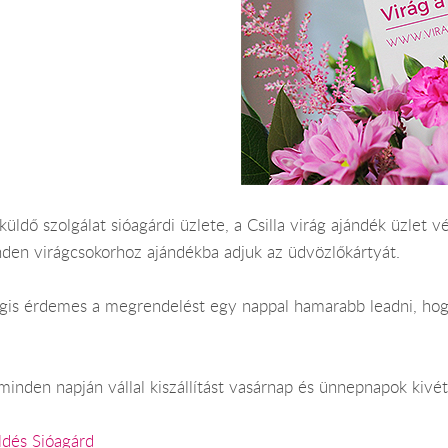
üldő szolgálat sióagárdi üzlete, a Csilla virág ajándék üzlet vé
nden virágcsokorhoz ajándékba adjuk az üdvözlőkártyát.
Mégis érdemes a megrendelést egy nappal hamarabb leadni, hog
inden napján vállal kiszállítást vasárnap és ünnepnapok kivét
ldés Sióagárd