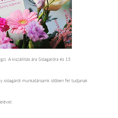
gzi. A kiszállítás ára Sióagárdra és 15
y sióagárdi munkatársaink időben fel tudjanak
elével.