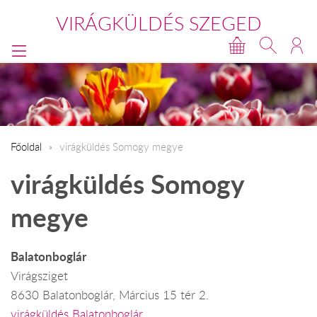
VIRÁGKÜLDÉS SZEGED
Főoldal
virágküldés Somogy megye
virágküldés Somogy
megye
Balatonboglár
Virágsziget
8630 Balatonboglár, Március 15 tér 2.
virágküldés Balatonboglár