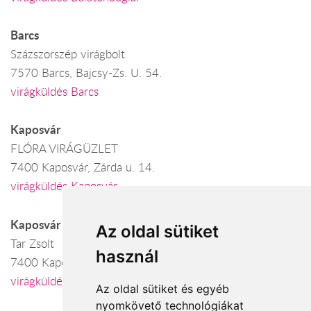
Barcs
Százszorszép virágbolt
7570 Barcs, Bajcsy-Zs. U. 54.
virágküldés Barcs
Kaposvár
FLÓRA VIRÁGÜZLET
7400 Kaposvár, Zárda u. 14.
virágküldés Kaposvár
Kaposvár
Az oldal sütiket
Tar Zsolt
használ
7400 Kaposvár, Füredi úti pavilonsor
virágküldés Kaposvár
Az oldal sütiket és egyéb
nyomkövető technológiákat