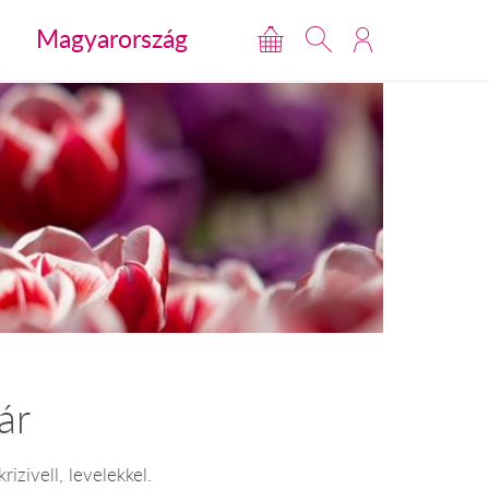
Magyarország
ár
rizivell, levelekkel.