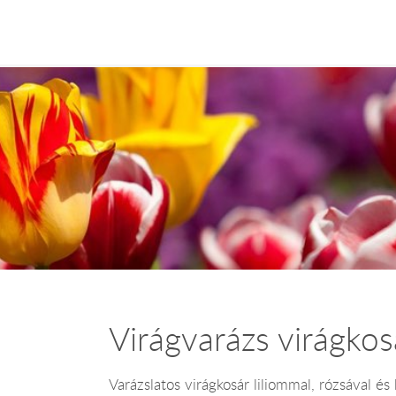
Virágvarázs virágkos
Varázslatos virágkosár liliommal, rózsával és k