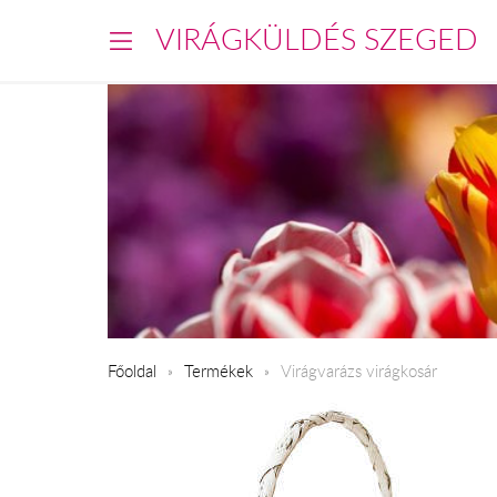
VIRÁGKÜLDÉS SZEGED
Főoldal
Termékek
Virágvarázs virágkosár