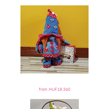
from HUF18,360