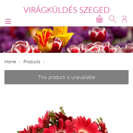
VIRÁGKÜLDÉS SZEGED
Home
Products
This product is unavailable