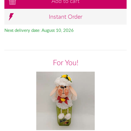
Add to cart
Instant Order
Next delivery date: August 10, 2026
For You!