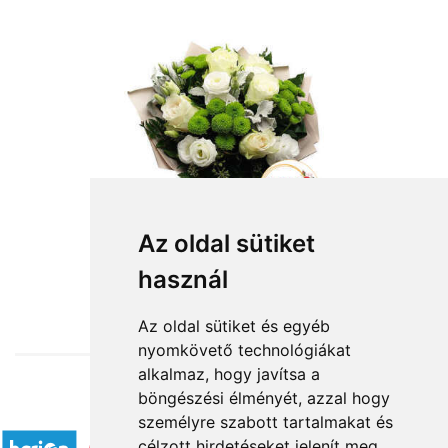
Az oldal sütiket
használ
from HUF22,400
Az oldal sütiket és egyéb
nyomkövető technológiákat
alkalmaz, hogy javítsa a
böngészési élményét, azzal hogy
Accepted payment methods
személyre szabott tartalmakat és
célzott hirdetéseket jelenít meg,