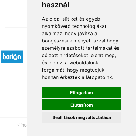
használ
26 320 Ft-tól
Az oldal sütiket és egyéb
nyomkövető technológiákat
alkalmaz, hogy javítsa a
böngészési élményét, azzal hogy
Elfogadott fizetési módok
személyre szabott tartalmakat és
célzott hirdetéseket jelenít meg,
és elemzi a weboldalunk
forgalmát, hogy megtudjuk
honnan érkeztek a látogatóink.
Á.SZ.F.
Elfogadom
Impresszum
Elutasítom
Adatkezelési tájékoztató
Beállítások megváltoztatása
Minden jog fenntartva © 2026 |
+36 20 488-8362
|
www.viragkuldesszeged.hu