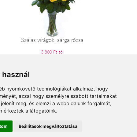
Szálas virágok: sárga rózsa
3 800 Ft-tól
t használ
gyéb nyomkövető technológiákat alkalmaz, hogy
lményét, azzal hogy személyre szabott tartalmakat
 jelenít meg, és elemzi a weboldalunk forgalmát,
 érkeztek a látogatóink.
ítom
Beállítások megváltoztatása