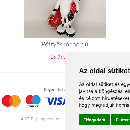
Pöttyös manó fiú
15 360 Ft-tól
Az oldal sütike
Az oldal sütiket és e
Elfogadott fizetési módok
javítsa a böngészési é
és célzott hirdetéseket
hogy megtudjuk honnan
Á.SZ.F.
Impresszum
Adatkezelési tájékoztató
Elfogadom
Elutas