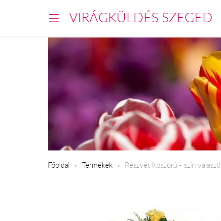
VIRÁGKÜLDÉS SZEGED
Főoldal
Termékek
Részvét Koszorú - szín választ