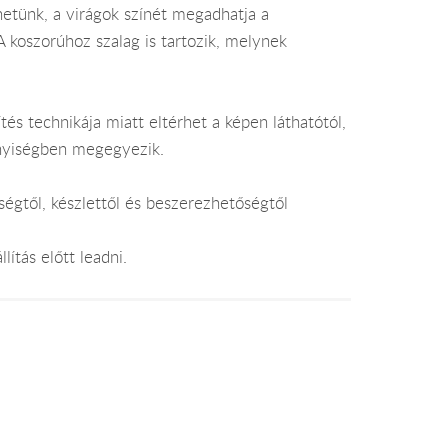
rhetünk, a virágok színét megadhatja a
koszorúhoz szalag is tartozik, melynek
tés technikája miatt eltérhet a képen láthatótól,
nyiségben megegyezik.
égtől, készlettől és beszerezhetőségtől
lítás előtt leadni.