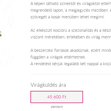
A képen látható színektől és virágoktól elté
megrendelő lapon, a megjegyzés mezőben. A 
szövegét a kosár menüben lehet megírni.
Az elkészült koszorú a szezonalitás és a készí
viszont méretében, értékében és virág men
A beszerzési források akadoznak, ezért minős
függően a virágok eltérhetnek.
A rendelést kérjük legalább két nappal a kiszál
Virágküldés ára
45 600 Ft
standard