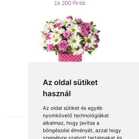
16 200 Ft-tól
Pinki
Az oldal sütiket
használ
29 140 Ft-tól
Az oldal sütiket és egyéb
nyomkövető technológiákat
alkalmaz, hogy javítsa a
böngészési élményét, azzal hogy
Elfogadott fizetési módok
személyre szabott tartalmakat és