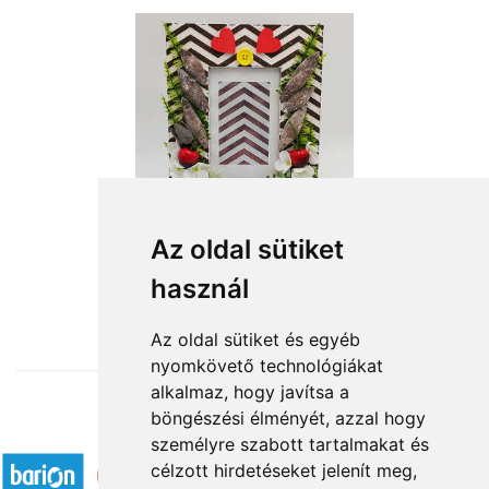
Asztali képkeret 1
Az oldal sütiket
használ
6 600 Ft-tól
Az oldal sütiket és egyéb
nyomkövető technológiákat
alkalmaz, hogy javítsa a
böngészési élményét, azzal hogy
Elfogadott fizetési módok
személyre szabott tartalmakat és
célzott hirdetéseket jelenít meg,