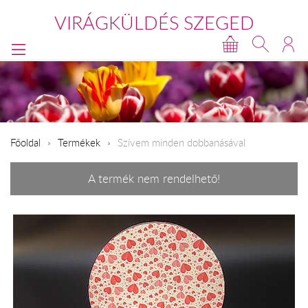
VIRÁGKÜLDÉS SZEGED
Főoldal
Termékek
Szívem minden dobbanásával
A termék nem rendelhető!