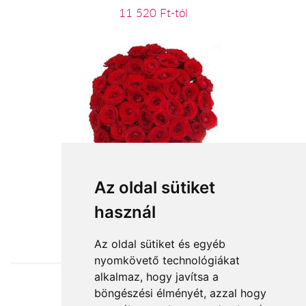
11 520 Ft-tól
40 szál vörös rózsa
Az oldal sütiket
használ
120 000 Ft-tól
Az oldal sütiket és egyéb
nyomkövető technológiákat
alkalmaz, hogy javítsa a
böngészési élményét, azzal hogy
Elfogadott fizetési módok