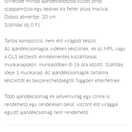
szivecske mintás ajándékdobozba tűzött piros
szappanrózsa egy kedves kis fehér plüss macival.
Doboz átmérője: 20 cm.
Szállítási díj 0 Ft.
Tartós kompozíció, nem élő virágból készül.
Az ajándékcsomagok vidéken készülnek, és az MPL vagy
a GLS kézbesíti érintésmentes kiszállítással,
munkanapokon, munkaidőben 8-16 óra között. Szállítási
ideje 1 munkanap. Az ajándékcsomagok tartalma
készlettől és beszerezhetőségtől függően eltérhetnek.
Több ajándékcsomag és selyemvirág egy címre is
rendelhető egy rendelésen belül, viszont élő virággal
együtt ajándékcsomag nem rendelhető.