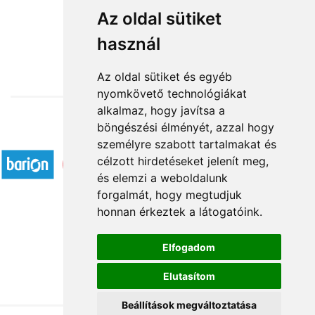
Egészségedre
Az oldal sütiket
használ
22 800 Ft-tól
Az oldal sütiket és egyéb
nyomkövető technológiákat
alkalmaz, hogy javítsa a
böngészési élményét, azzal hogy
Elfogadott fizetési módok
személyre szabott tartalmakat és
célzott hirdetéseket jelenít meg,
és elemzi a weboldalunk
forgalmát, hogy megtudjuk
honnan érkeztek a látogatóink.
Á.SZ.F.
Elfogadom
Impresszum
Elutasítom
Adatkezelési tájékoztató
Beállítások megváltoztatása