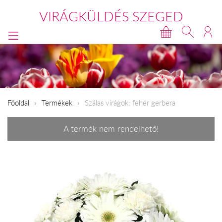
VIRÁGKÜLDÉS SZEGED
Főoldal
Termékek
Szálas virágok: fehér gerbera
A termék nem rendelhető!