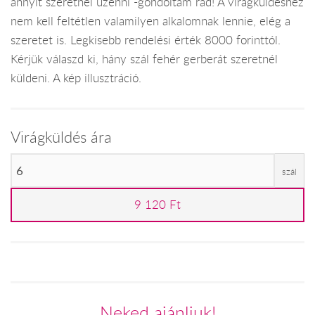
annyit szeretnél üzenni -gondoltam rád! A virágküldéshez
nem kell feltétlen valamilyen alkalomnak lennie, elég a
szeretet is. Legkisebb rendelési érték 8000 forinttól.
Kérjük válaszd ki, hány szál fehér gerberát szeretnél
küldeni. A kép illusztráció.
Virágküldés ára
szál
9 120 Ft
Neked ajánljuk!