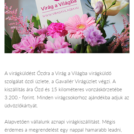
A virágküldést Ózdra a Virág a Világba virágküldő
szolgálat ózdi üzlete, a Gavallér Virágüzlet végzi. A
kiszállítás ára Ózd és 15 kilométeres vonzáskörzetébe
3.200.- forint. Minden virágcsokorhoz ajándékba adjuk az
üdvözlőkártyát.
Alapvetően vállalunk aznapi virágkiszállítást. Mégis
érdemes a megrendelést egy nappal hamarabb leadni,