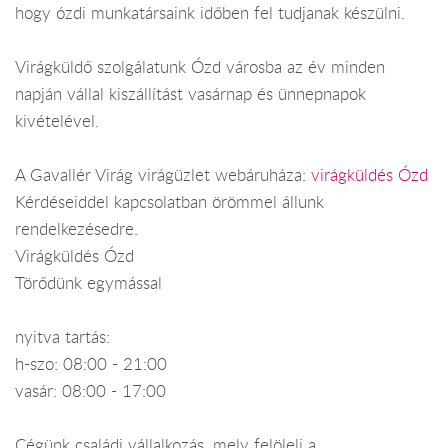
hogy ózdi munkatársaink időben fel tudjanak készülni.
Virágküldő szolgálatunk Ózd városba az év minden
napján vállal kiszállítást vasárnap és ünnepnapok
kivételével.
A Gavallér Virág virágüzlet webáruháza:
virágküldés Ózd
Kérdéseiddel kapcsolatban örömmel állunk
rendelkezésedre.
Virágküldés Ózd
Törődünk egymással
nyitva tartás:
h-szo: 08:00 - 21:00
vasár: 08:00 - 17:00
Cégünk családi vállalkozás, mely felöleli a