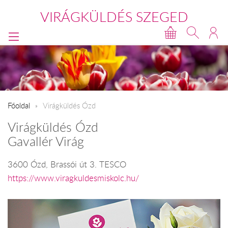
VIRÁGKÜLDÉS SZEGED
Főoldal
Virágküldés Ózd
Virágküldés Ózd
Gavallér Virág
3600 Ózd, Brassói út 3. TESCO
https://www.viragkuldesmiskolc.hu/