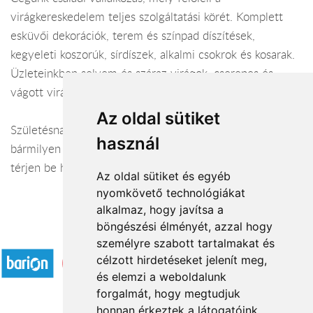
virágkereskedelem teljes szolgáltatási körét. Komplett
esküvői dekorációk, terem és színpad díszítések,
kegyeleti koszorúk, sírdíszek, alkalmi csokrok és kosarak.
Üzleteinkben selyem és száraz virágok, cserepes és
vágott virágok nagy választéka megtalálható.
Az oldal sütiket
Születésnap, névnap, köszöntő, díszítés, gyász... Ha
használ
bármilyen alkalomra virággal szeretne kedveskedni,
térjen be hozzánk, és mi csokorba kötjük az elképzelését!
Az oldal sütiket és egyéb
nyomkövető technológiákat
alkalmaz, hogy javítsa a
böngészési élményét, azzal hogy
Elfogadott fizetési módok
személyre szabott tartalmakat és
célzott hirdetéseket jelenít meg,
és elemzi a weboldalunk
forgalmát, hogy megtudjuk
honnan érkeztek a látogatóink.